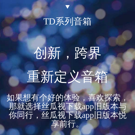
TD系列音箱
创新，跨界
重新定义音箱
如果想有个好的体验，喜欢探索，
那就选择丝瓜视下载app旧版本与
你同行，丝瓜视下载app旧版本悦
享前行。