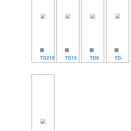
TD215
TD15
TD8
TD-
10
TD215 规
TD15 规
TD8 规格
格参数
格参数
参数
TD-10 规
（双15）
（15）
（8） 系
格参数
系统类
系统类
统类型：
（10）
型：多用
型：多用
多用途两
系统类
途两分频
途两分频
分频两单
型：多用
三单元扬
两单元扬
元扬声器
途两分频