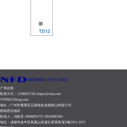
声器系统
声器系统
系统 低音
两单元扬
低音单
低音单
单元：
声器系统
元：2×15
元：1×15
1×8英寸
低音单
英寸航天
英寸航天
航天磁低
元：1×10
TD12
磁低音单
磁低音单
音单元
英寸航天
元 190磁
TD-12 规
元 190磁
140磁
磁低音单
75mm音
格参数
75mm音
51mm音
元 156磁
圈 高音单
（12）
圈 高音单
圈 高音单
65mm音
元：1×3
系统类
元：1×3
元：1×1
圈 高音单
英寸航天
型：多用
英寸航天
英寸航天
元：1×1
磁高音单
途两分频
磁高音单
磁高音单
广州总部
英寸航天
联系方式：13380027365 nfdpro@sina.com
元 140磁
两单元扬
元 140磁
元 90磁
磁高音单
376966229@qq.com
75mm音
声器系统
75mm音
34mm音
地址：广州市番禺区石碁镇金龙路桥山村段12号
元 120磁
西南西北地区
圈 接线方
低音单
圈 接线方
圈 接线方
44mm音
联系人：冯权良 18688854733 18026885465
式：2 x
元：1×12
式：2 x
式：2 x
地址：成都市金牛区凤凰山街道红星美凯龙D栋1011-1013
圈 接线方